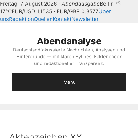
Freitag, 7 August 2026 ·
Abendausgabe
Berlin ⛅
17°C
EUR/USD 1.1535 · EUR/GBP 0.8577
Über
uns
Redaktion
Quellen
Kontakt
Newsletter
Zum
Inhalt
Abendanalyse
springen
Deutschlandfokussierte Nachrichten, Analysen und
Hintergründe — mit klaren Bylines, Faktencheck
und redaktioneller Transparenz.
Menü
Aktenzeichen XY …