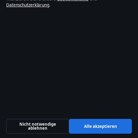
Datenschutzerklärung
.
Abendanalyse Media Ltd.
Office 9, Business Centre
Valletta, 0000
+356 2138 9009
Malta Business Registry: C 92009
Kontakt
Allgemein:
info@abendanalyse.de
Kontaktseite
Tipp senden
Nicht notwendige
Alle akzeptieren
ablehnen
Über uns