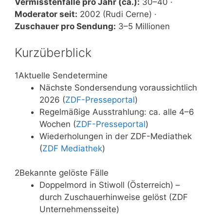
Vermisstenfälle pro Jahr (ca.):
30–40 ·
Moderator seit:
2002 (Rudi Cerne) ·
Zuschauer pro Sendung:
3–5 Millionen
Kurzüberblick
1
Aktuelle Sendetermine
Nächste Sondersendung voraussichtlich
2026 (
ZDF-Presseportal
)
Regelmäßige Ausstrahlung: ca. alle 4–6
Wochen (
ZDF-Presseportal
)
Wiederholungen in der ZDF-Mediathek
(
ZDF Mediathek
)
2
Bekannte gelöste Fälle
Doppelmord in Stiwoll (Österreich) –
durch Zuschauerhinweise gelöst (ZDF
Unternehmensseite)