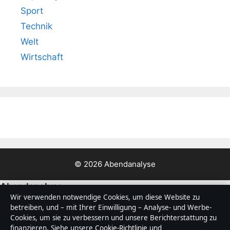
Sport
Technik
Welt
Wirtschaft
© 2026 Abendanalyse
Abendanalyse
Wir verwenden notwendige Cookies, um diese Website zu
Deutschlandfokussierte Nachrichten, Analysen und
betreiben, und – mit Ihrer Einwilligung – Analyse- und Werbe-
Hintergründe — mit klaren Bylines, Faktencheck und
Cookies, um sie zu verbessern und unsere Berichterstattung zu
redaktioneller Transparenz.
finanzieren. Siehe unsere
Cookie-Richtlinie
und