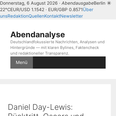
Donnerstag, 6 August 2026 ·
Abendausgabe
Berlin ☀
22°C
EUR/USD 1.1542 · EUR/GBP 0.8571
Über
uns
Redaktion
Quellen
Kontakt
Newsletter
Zum
Inhalt
Abendanalyse
springen
Deutschlandfokussierte Nachrichten, Analysen und
Hintergründe — mit klaren Bylines, Faktencheck
und redaktioneller Transparenz.
Menü
Daniel Day-Lewis: