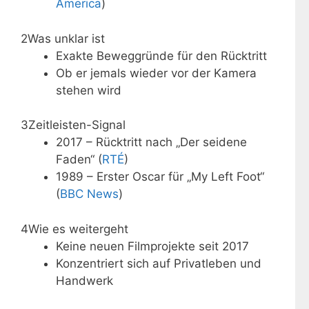
America
)
2
Was unklar ist
Exakte Beweggründe für den Rücktritt
Ob er jemals wieder vor der Kamera
stehen wird
3
Zeitleisten-Signal
2017 – Rücktritt nach „Der seidene
Faden“ (
RTÉ
)
1989 – Erster Oscar für „My Left Foot“
(
BBC News
)
4
Wie es weitergeht
Keine neuen Filmprojekte seit 2017
Konzentriert sich auf Privatleben und
Handwerk