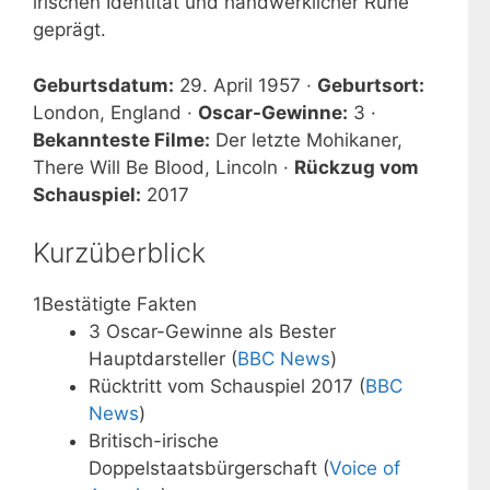
irischen Identität und handwerklicher Ruhe
geprägt.
Geburtsdatum:
29. April 1957 ·
Geburtsort:
London, England ·
Oscar-Gewinne:
3 ·
Bekannteste Filme:
Der letzte Mohikaner,
There Will Be Blood, Lincoln ·
Rückzug vom
Schauspiel:
2017
Kurzüberblick
1
Bestätigte Fakten
3 Oscar-Gewinne als Bester
Hauptdarsteller (
BBC News
)
Rücktritt vom Schauspiel 2017 (
BBC
News
)
Britisch-irische
Doppelstaatsbürgerschaft (
Voice of