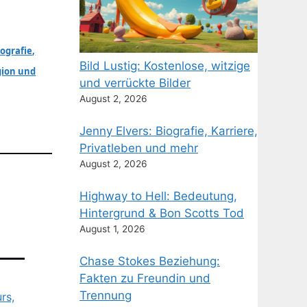
ografie,
Bild Lustig: Kostenlose, witzige
gion und
und verrückte Bilder
August 2, 2026
Jenny Elvers: Biografie, Karriere,
Privatleben und mehr
rsody:
August 2, 2026
 und Fakten
Highway to Hell: Bedeutung,
Hintergrund & Bon Scotts Tod
:
August 1, 2026
Crash &
Chase Stokes Beziehung:
Fakten zu Freundin und
Trennung