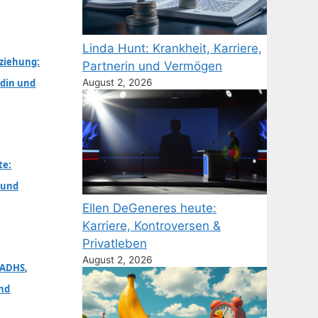
Linda Hunt: Krankheit, Karriere,
eziehung:
Partnerin und Vermögen
August 2, 2026
ndin und
te:
e und
Ellen DeGeneres heute:
Karriere, Kontroversen &
Privatleben
August 2, 2026
 ADHS,
und