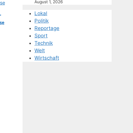
August 1, 2026
ebirth:
Lokal
,
 alle Infos
Politik
se
Reportage
Sport
Technik
es zu
Welt
kehr & Spin-
Wirtschaft