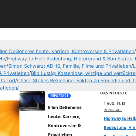
llen DeGeneres heute: Karriere, Kontroversen & Privatleben
/
ehr
/
Highway to Hell: Bedeutung, Hintergrund & Bon Scotts 
ben
/
Simon Schwarz: ADHS, Familie, Filme und Privatleben
/
L
& Privatleben
/
Bild Lustig: Kostenlose, witzige und verrückte
tts Tod
/
Chase Stokes Beziehung: Fakten zu Freundin und T
vatleben
/
DAS NEUESTE
REPORTAGE
1 AUG, 19:13
Ellen DeGeneres
REPORTAGE
heute: Karriere,
Highway to Hell
Kontroversen &
Bedeutung, Hin
Privatleben