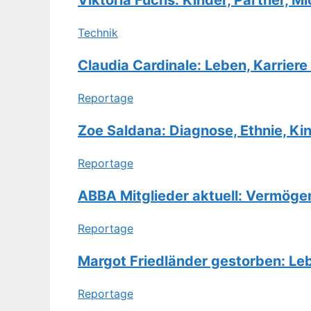
Viktoria Fuchs: Kinder, Partner, M
Technik
Claudia Cardinale: Leben, Karrier
Reportage
Zoe Saldana: Diagnose, Ethnie, Ki
Reportage
ABBA Mitglieder aktuell: Vermöge
Reportage
Margot Friedländer gestorben: L
Reportage