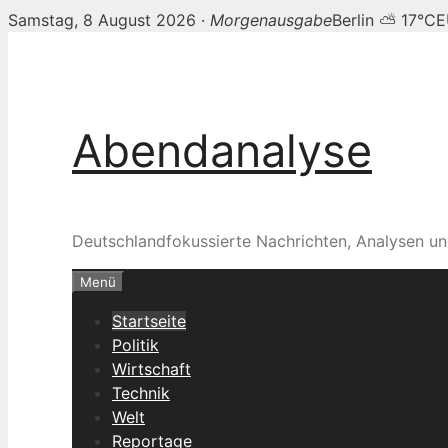
Samstag, 8 August 2026 ·
Morgenausgabe
Berlin ⛅ 17°C
E
Zum
Abendanalyse — UK music
Inhalt
springen
Abendanalyse
Deutschlandfokussierte Nachrichten, Analysen un
Menü
Startseite
Politik
Wirtschaft
Technik
Welt
Reportage