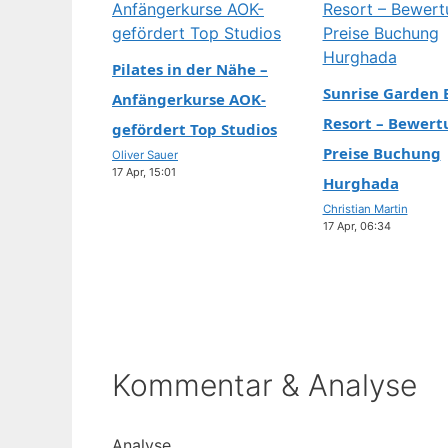
jahrelang in „NCIS: Los Angeles“ mit. Ihr Leben un
Karriere werfen viele Fragen auf – wir beantworte
2 Aug, 14:36
mit geprüften Fakten. Alter: 79 Jahre (Stand 202
Pilates in der Nähe –
Gewinn: Beste Nebendarstellerin 1983 Körpergröß
Sunrise Garden 
Anfängerkurse AOK-
1,45 m Bekannte Rolle: Henrietta Lange in NCIS: L
Resort – Bewer
gefördert Top Studios
Angeles Steckbrief…
Preise Buchung
Oliver Sauer
17 Apr, 15:01
Hurghada
Christian Martin
17 Apr, 06:34
Kommentar & Analyse
Analyse