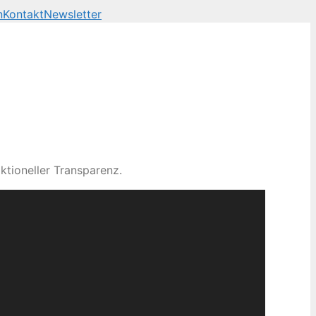
n
Kontakt
Newsletter
s, releases, festivals a
ktioneller Transparenz.