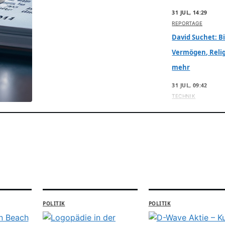
31 JUL, 14:29
REPORTAGE
David Suchet: Bi
Vermögen, Reli
mehr
31 JUL, 09:42
TECHNIK
t,
Suzanne von Bo
Leben, Karriere
nd
31 JUL, 05:07
TECHNIK
Max Verstappen
Vermögen, 51g-
Disqualifikation
POLITIK
POLITIK
ewann
31 JUL, 00:11