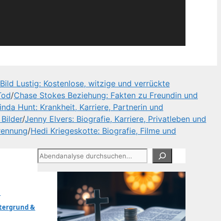
Bild Lustig: Kostenlose, witzige und verrückte
Tod
/
Chase Stokes Beziehung: Fakten zu Freundin und
inda Hunt: Krankheit, Karriere, Partnerin und
 Bilder
/
Jenny Elvers: Biografie, Karriere, Privatleben und
rennung
/
Hedi Kriegeskotte: Biografie, Filme und
Suchen
:
tergrund &