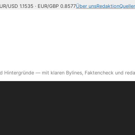
UR/USD 1.1535 · EUR/GBP 0.8577
Über uns
Redaktion
Quelle
 news, playlists, artist
d Hintergründe — mit klaren Bylines, Faktencheck und reda