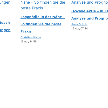
TECHNIK
d ihre
Jurassic World R
n sie
D-Wave Aktie – Kurs
4) Oscar-
Kritik, Start und
Logopädie in der Nähe –
Analyse und Progno
e:
Beach
So finden Sie die beste
30 JUL, 19:23
Anna Schulz
os
16 Apr, 07:34
TECHNIK
tungen
Praxis
Rick Grimes: All
Christian Martin
16 Apr, 14:56
Schicksal, Rück
off