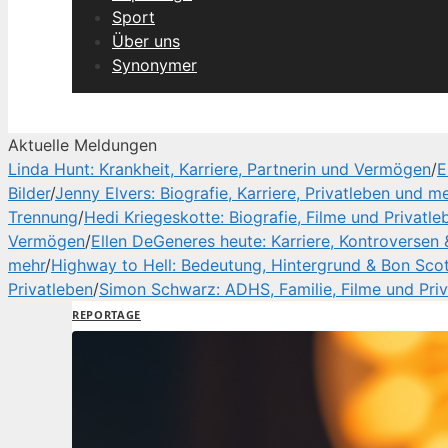
Sport
Über uns
Synonymer
Aktuelle Meldungen
Linda Hunt: Krankheit, Karriere, Partnerin und Vermögen
/
E
Bilder
/
Jenny Elvers: Biografie, Karriere, Privatleben und m
Trennung
/
Hedi Kriegeskotte: Biografie, Filme und Privatle
Vermögen
/
Ellen DeGeneres heute: Karriere, Kontroversen 
mehr
/
Highway to Hell: Bedeutung, Hintergrund & Bon Sco
Privatleben
/
Simon Schwarz: ADHS, Familie, Filme und Pri
REPORTAGE