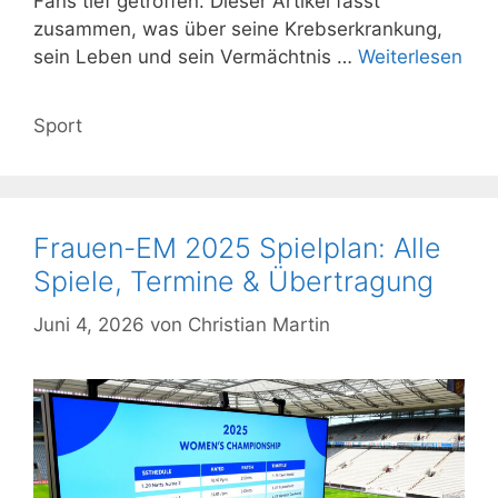
Fans tief getroffen. Dieser Artikel fasst
zusammen, was über seine Krebserkrankung,
sein Leben und sein Vermächtnis …
Weiterlesen
Kategorien
Sport
Frauen-EM 2025 Spielplan: Alle
Spiele, Termine & Übertragung
Juni 4, 2026
von
Christian Martin