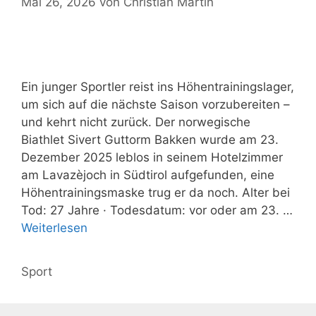
Mai 26, 2026
von
Christian Martin
Ein junger Sportler reist ins Höhentrainingslager,
um sich auf die nächste Saison vorzubereiten –
und kehrt nicht zurück. Der norwegische
Biathlet Sivert Guttorm Bakken wurde am 23.
Dezember 2025 leblos in seinem Hotelzimmer
am Lavazèjoch in Südtirol aufgefunden, eine
Höhentrainingsmaske trug er da noch. Alter bei
Tod: 27 Jahre · Todesdatum: vor oder am 23. …
Weiterlesen
Kategorien
Sport