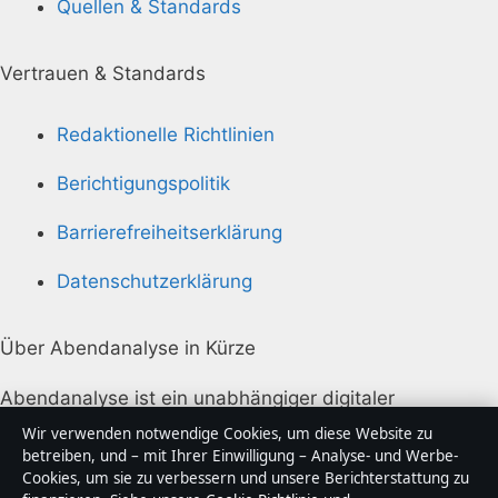
Quellen & Standards
Vertrauen & Standards
Redaktionelle Richtlinien
Berichtigungspolitik
Barrierefreiheitserklärung
Datenschutzerklärung
Über Abendanalyse in Kürze
Abendanalyse ist ein unabhängiger digitaler
Nachrichtenanbieter mit Fokus auf Politik, Wirtschaft,
Wir verwenden notwendige Cookies, um diese Website zu
Technik und Gesellschaft in Deutschland. Jeder Artikel
betreiben, und – mit Ihrer Einwilligung – Analyse- und Werbe-
Cookies, um sie zu verbessern und unsere Berichterstattung zu
trägt eine Byline, wird von einem Redakteur geprüft