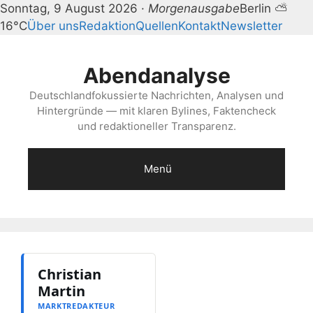
Sonntag, 9 August 2026 ·
Morgenausgabe
Berlin ⛅
16°C
Über uns
Redaktion
Quellen
Kontakt
Newsletter
Zum
Inhalt
Abendanalyse
springen
Deutschlandfokussierte Nachrichten, Analysen und
Hintergründe — mit klaren Bylines, Faktencheck
und redaktioneller Transparenz.
Menü
Christian
Martin
MARKTREDAKTEUR