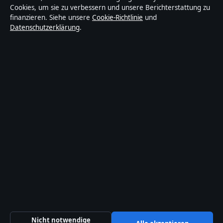
Unsere Geschichte
Cookies, um sie zu verbessern und unsere Berichterstattung zu
finanzieren. Siehe unsere
Cookie-Richtlinie
und
Quellen & Standards
Datenschutzerklärung
.
Vertrauen & Standards
Redaktionelle Richtlinien
Berichtigungspolitik
Barrierefreiheitserklärung
Datenschutzerklärung
Über Abendanalyse in Kürze
Abendanalyse ist ein unabhängiger digitaler
Nachrichtenanbieter mit Fokus auf Politik, Wirtschaft,
Nicht notwendige