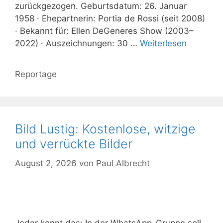
zurückgezogen. Geburtsdatum: 26. Januar
1958 · Ehepartnerin: Portia de Rossi (seit 2008)
· Bekannt für: Ellen DeGeneres Show (2003–
2022) · Auszeichnungen: 30 …
Weiterlesen
Kategorien
Reportage
Bild Lustig: Kostenlose, witzige
und verrückte Bilder
August 2, 2026
von
Paul Albrecht
Jeder kennt das: In der WhatsApp-Gruppe soll