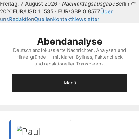
Freitag, 7 August 2026 ·
Nachmittagsausgabe
Berlin ⛅
20°C
EUR/USD 1.1535 · EUR/GBP 0.8577
Über
uns
Redaktion
Quellen
Kontakt
Newsletter
Zum
Inhalt
Abendanalyse
springen
Deutschlandfokussierte Nachrichten, Analysen und
Hintergründe — mit klaren Bylines, Faktencheck
und redaktioneller Transparenz.
Menü