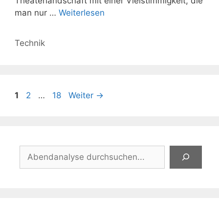
Theaterlandschaft mit einer Vielstimmigkeit, die
man nur …
Weiterlesen
Kategorien
Technik
Seite
Seite
Seite
1
2
…
18
Weiter
→
Suchen