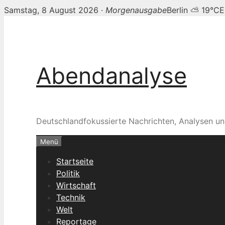
Samstag, 8 August 2026 ·
Morgenausgabe
Berlin ⛅ 19°C
E
Zum
Inhalt
springen
Abendanalyse
Deutschlandfokussierte Nachrichten, Analysen un
Menü
Startseite
Politik
Wirtschaft
Technik
Welt
Reportage