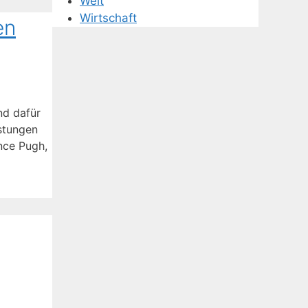
Welt
Wirtschaft
en
nd dafür
stungen
ence Pugh,