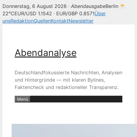
Donnerstag, 6 August 2026 ·
Abendausgabe
Berlin
22°C
EUR/USD 1.1542 · EUR/GBP 0.8571
Über
uns
Redaktion
Quellen
Kontakt
Newsletter
Zum
Inhalt
springen
Abendanalyse
Deutschlandfokussierte Nachrichten, Analysen
und Hintergründe — mit klaren Bylines,
Faktencheck und redaktioneller Transparenz.
Menü