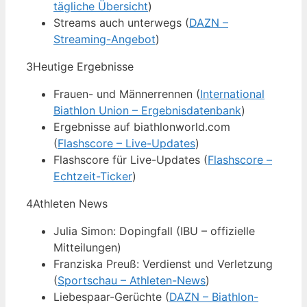
tägliche Übersicht
)
Streams auch unterwegs (
DAZN –
Streaming-Angebot
)
3
Heutige Ergebnisse
Frauen- und Männerrennen (
International
Biathlon Union – Ergebnisdatenbank
)
Ergebnisse auf biathlonworld.com
(
Flashscore – Live-Updates
)
Flashscore für Live-Updates (
Flashscore –
Echtzeit-Ticker
)
4
Athleten News
Julia Simon: Dopingfall (IBU – offizielle
Mitteilungen)
Franziska Preuß: Verdienst und Verletzung
(
Sportschau – Athleten-News
)
Liebespaar-Gerüchte (
DAZN – Biathlon-