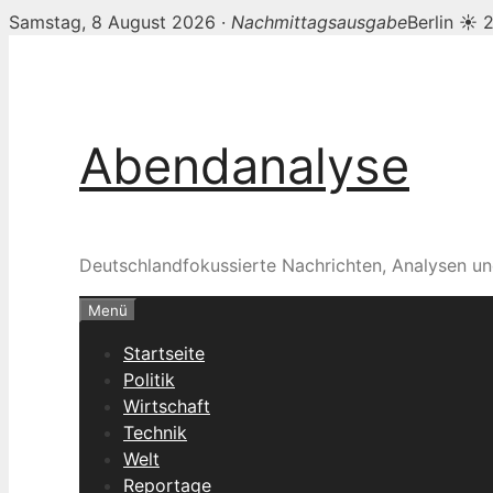
Samstag, 8 August 2026 ·
Nachmittagsausgabe
Berlin ☀ 
Zum
Inhalt
springen
Abendanalyse
Deutschlandfokussierte Nachrichten, Analysen un
Menü
Startseite
Politik
Wirtschaft
Technik
Welt
Reportage