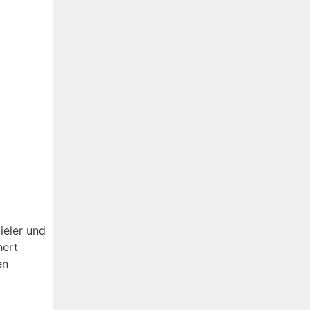
ieler und
hert
en