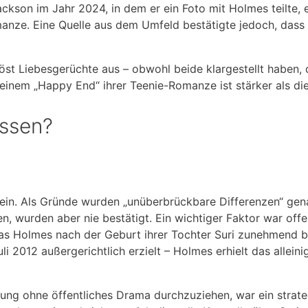
ackson im Jahr 2024, in dem er ein Foto mit Holmes teilte, 
anze. Eine Quelle aus dem Umfeld bestätigte jedoch, das
st Liebesgerüchte aus – obwohl beide klargestellt haben, 
einem „Happy End“ ihrer Teenie-Romanze ist stärker als die
assen?
 ein. Als Gründe wurden „unüberbrückbare Differenzen“ gen
n, wurden aber nie bestätigt. Ein wichtiger Faktor war of
as Holmes nach der Geburt ihrer Tochter Suri zunehmend b
i 2012 außergerichtlich erzielt – Holmes erhielt das alleini
dung ohne öffentliches Drama durchzuziehen, war ein strate