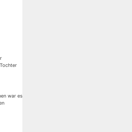
r
 Tochter
hen war es
en