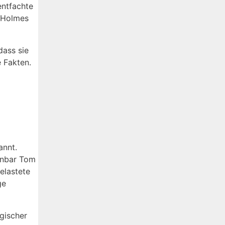
entfachte
s Holmes
dass sie
 Fakten.
annt.
fenbar Tom
elastete
ge
gischer