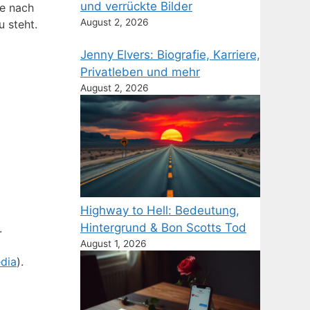
und verrückte Bilder
re nach
August 2, 2026
u steht.
Jenny Elvers: Biografie, Karriere,
Privatleben und mehr
August 2, 2026
Highway to Hell: Bedeutung,
Hintergrund & Bon Scotts Tod
.
August 1, 2026
dia
).