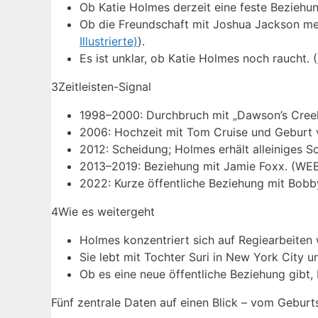
Ob Katie Holmes derzeit eine feste Beziehung 
Ob die Freundschaft mit Joshua Jackson mehr 
Illustrierte)
).
Es ist unklar, ob Katie Holmes noch raucht. (
3
Zeitleisten-Signal
1998–2000: Durchbruch mit „Dawson’s Creek
2006: Hochzeit mit Tom Cruise und Geburt v
2012: Scheidung; Holmes erhält alleiniges So
2013–2019: Beziehung mit Jamie Foxx. (WEB
2022: Kurze öffentliche Beziehung mit Bobb
4
Wie es weitergeht
Holmes konzentriert sich auf Regiearbeiten 
Sie lebt mit Tochter Suri in New York City u
Ob es eine neue öffentliche Beziehung gibt,
Fünf zentrale Daten auf einen Blick – vom Geburts