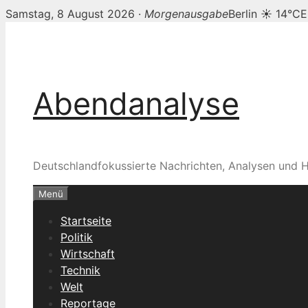
Samstag, 8 August 2026 ·
Morgenausgabe
Berlin ☀ 14°C
E
Zum
Inhalt
springen
Abendanalyse
Deutschlandfokussierte Nachrichten, Analysen und H
Menü
Startseite
Politik
Wirtschaft
Technik
Welt
Reportage