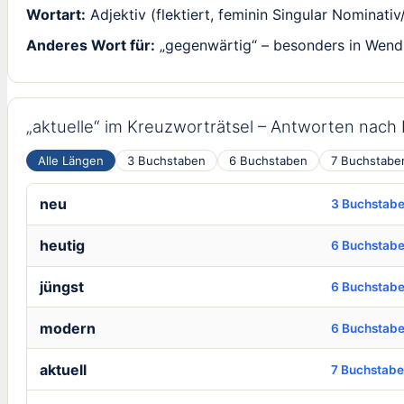
Wortart:
Adjektiv (flektiert, feminin Singular Nominativ
Anderes Wort für:
„gegenwärtig“ – besonders in Wendun
„aktuelle“ im Kreuzworträtsel – Antworten nach
Alle Längen
3 Buchstaben
6 Buchstaben
7 Buchstabe
neu
3 Buchstab
heutig
6 Buchstab
jüngst
6 Buchstab
modern
6 Buchstab
aktuell
7 Buchstab