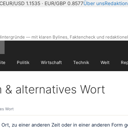
°C
EUR/USD 1.1535 · EUR/GBP 0.8577
Über uns
Redaktion
intergründe — mit klaren Bylines, Faktencheck und redaktionel
ite
Politik
Wirtschaft
Technik
Welt
Rep
& alternatives Wort
es Wort
t, zu einer anderen Zeit oder in einer anderen Form ges