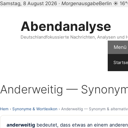
Samstag, 8 August 2026 ·
Morgenausgabe
Berlin ☀ 16
Zum
Inhalt
Abendanalyse
springen
Deutschlandfokussierte Nachrichten, Analysen und H
Menü
Startse
Anderweitig — Synonym 
Hem
›
Synonyme & Wortlexikon
› Anderweitig — Synonym & alternativ
anderweitig
bedeutet, dass etwas an einem anderen Or