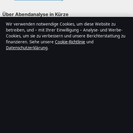
Über Abendanalyse in Kürze
Wir verwenden notwendige Cookies, um diese Website zu
Abendanalyse ist ein unabhängiger digitaler
betreiben, und – mit Ihrer Einwilligung – Analyse- und Werbe-
Nachrichtenanbieter mit Fokus auf Politik, Wirtschaft,
Cookies, um sie zu verbessern und unsere Berichterstattung zu
Technik und Gesellschaft in Deutschland. Jeder Artikel
finanzieren. Siehe unsere
Cookie-Richtlinie
und
Datenschutzerklärung
.
trägt eine Byline, wird von einem Redakteur geprüft und
vor der Veröffentlichung faktengecheckt.
Die Inhalte dienen ausschließlich der allgemeinen
Information. Allgemeine Anfragen:
info@abendanalyse.de
. Berichtigungen:
corrections@abendanalyse.de
.
Herausgeber:
Abendanalyse Media Ltd., Valletta ·
Verantwortlicher Herausgeber:
Matthias Kaiser,
Chefredakteur · Malta Business Registry C 92009