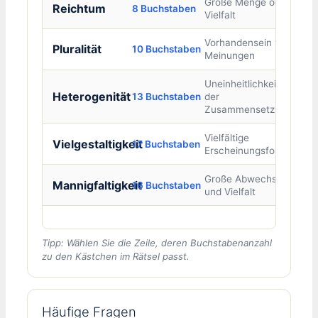
Große Menge oder
Reichtum
8 Buchstaben
Vielfalt
Vorhandensein vieler
Pluralität
10 Buchstaben
Meinungen
Uneinheitlichkeit in
Heterogenität
13 Buchstaben
der
Zusammensetzung
Vielfältige
Vielgestaltigkeit
17 Buchstaben
Erscheinungsformen
Große Abwechslung
Mannigfaltigkeit
16 Buchstaben
und Vielfalt
Tipp: Wählen Sie die Zeile, deren Buchstabenanzahl
zu den Kästchen im Rätsel passt.
Häufige Fragen