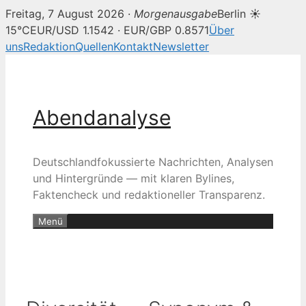
Freitag, 7 August 2026 ·
Morgenausgabe
Berlin ☀
15°C
EUR/USD 1.1542 · EUR/GBP 0.8571
Über
uns
Redaktion
Quellen
Kontakt
Newsletter
Zum
Inhalt
springen
Abendanalyse
Deutschlandfokussierte Nachrichten, Analysen
und Hintergründe — mit klaren Bylines,
Faktencheck und redaktioneller Transparenz.
Menü