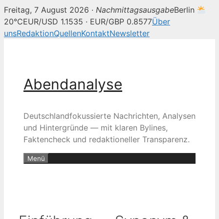
Freitag, 7 August 2026 ·
Nachmittagsausgabe
Berlin
20°C
EUR/USD 1.1535 · EUR/GBP 0.8577
Über
uns
Redaktion
Quellen
Kontakt
Newsletter
Zum
Inhalt
springen
Abendanalyse
Deutschlandfokussierte Nachrichten, Analysen
und Hintergründe — mit klaren Bylines,
Faktencheck und redaktioneller Transparenz.
Menü