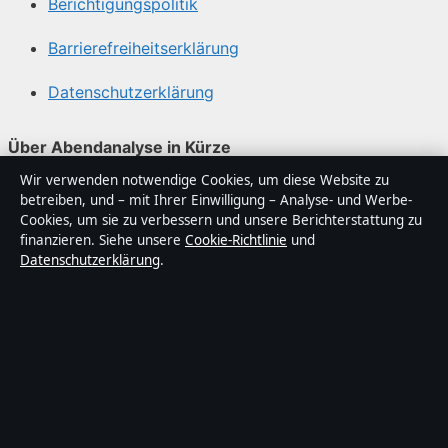
Berichtigungspolitik
Barrierefreiheitserklärung
Datenschutzerklärung
Über Abendanalyse in Kürze
Wir verwenden notwendige Cookies, um diese Website zu
Abendanalyse ist ein unabhängiger digitaler
betreiben, und – mit Ihrer Einwilligung – Analyse- und Werbe-
Nachrichtenanbieter mit Fokus auf Politik, Wirtschaft,
Cookies, um sie zu verbessern und unsere Berichterstattung zu
Technik und Gesellschaft in Deutschland. Jeder Artikel
finanzieren. Siehe unsere
Cookie-Richtlinie
und
Datenschutzerklärung
.
trägt eine Byline, wird von einem Redakteur geprüft und
vor der Veröffentlichung faktengecheckt.
Die Inhalte dienen ausschließlich der allgemeinen
Information. Allgemeine Anfragen:
info@abendanalyse.de
. Berichtigungen:
corrections@abendanalyse.de
.