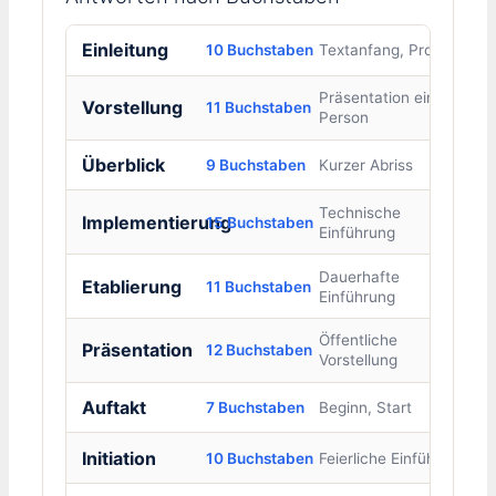
Einleitung
10 Buchstaben
Textanfang, Prolog
Präsentation einer
Vorstellung
11 Buchstaben
Person
Überblick
9 Buchstaben
Kurzer Abriss
Technische
Implementierung
15 Buchstaben
Einführung
Dauerhafte
Etablierung
11 Buchstaben
Einführung
Öffentliche
Präsentation
12 Buchstaben
Vorstellung
Auftakt
7 Buchstaben
Beginn, Start
Initiation
10 Buchstaben
Feierliche Einführung