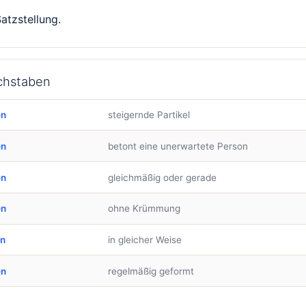
atzstellung.
chstaben
en
steigernde Partikel
en
betont eine unerwartete Person
en
gleichmäßig oder gerade
en
ohne Krümmung
en
in gleicher Weise
en
regelmäßig geformt