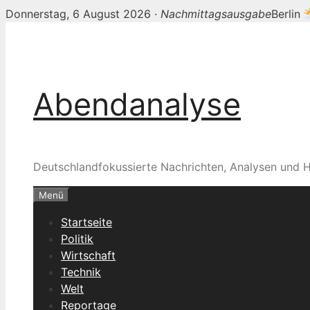
Donnerstag, 6 August 2026 ·
Nachmittagsausgabe
Berlin
Zum
Inhalt
springen
Abendanalyse
Deutschlandfokussierte Nachrichten, Analysen und H
Menü
Startseite
Politik
Wirtschaft
Technik
Welt
Reportage