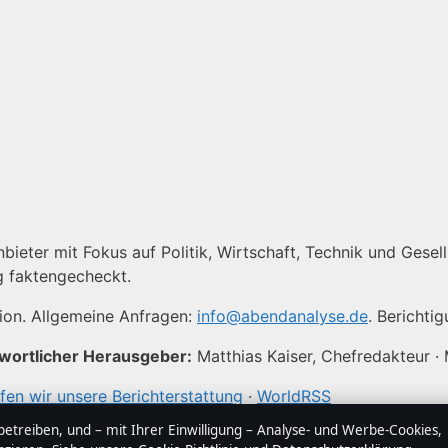
ieter mit Fokus auf Politik, Wirtschaft, Technik und Gesells
g faktengecheckt.
tion. Allgemeine Anfragen:
info@abendanalyse.de
. Berichti
wortlicher Herausgeber:
Matthias Kaiser, Chefredakteur ·
fen wir unsere Berichterstattung
·
WorldRSS
treiben, und – mit Ihrer Einwilligung – Analyse- und Werbe-Cookies,