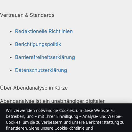
Vertrauen & Standards
Redaktionelle Richtlinien
Berichtigungspolitik
Barrierefreiheitserklärung
Datenschutzerklärung
Über Abendanalyse in Kürze
Abendanalyse ist ein unabhängiger digitaler
Nachrichtenanbieter mit Fokus auf Politik, Wirtschaft,
Wir verwenden notwendige Cookies, um diese Website zu
Technik und Gesellschaft in Deutschland. Jeder Artikel
betreiben, und – mit Ihrer Einwilligung – Analyse- und Werbe-
Cookies, um sie zu verbessern und unsere Berichterstattung zu
trägt eine Byline, wird von einem Redakteur geprüft
finanzieren. Siehe unsere
Cookie-Richtlinie
und
und vor der Veröffentlichung faktengecheckt.