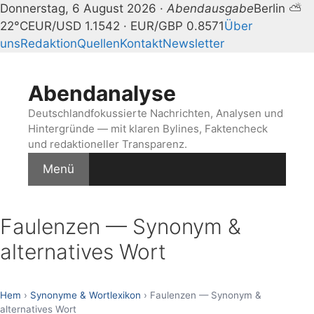
Donnerstag, 6 August 2026 ·
Abendausgabe
Berlin ⛅
22°C
EUR/USD 1.1542 · EUR/GBP 0.8571
Über
uns
Redaktion
Quellen
Kontakt
Newsletter
Zum
Inhalt
Abendanalyse
springen
Deutschlandfokussierte Nachrichten, Analysen und
Hintergründe — mit klaren Bylines, Faktencheck
und redaktioneller Transparenz.
Menü
Faulenzen — Synonym &
alternatives Wort
Hem
›
Synonyme & Wortlexikon
› Faulenzen — Synonym &
alternatives Wort