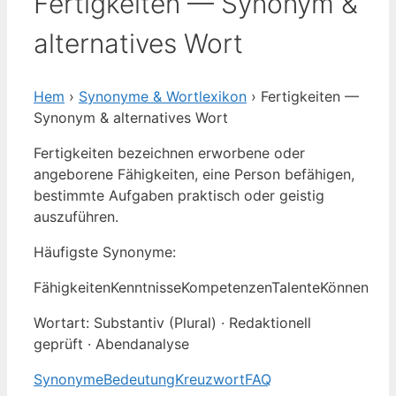
Fertigkeiten — Synonym &
alternatives Wort
Hem
›
Synonyme & Wortlexikon
› Fertigkeiten —
Synonym & alternatives Wort
Fertigkeiten bezeichnen erworbene oder
angeborene Fähigkeiten, eine Person befähigen,
bestimmte Aufgaben praktisch oder geistig
auszuführen.
Häufigste Synonyme:
Fähigkeiten
Kenntnisse
Kompetenzen
Talente
Können
Wortart: Substantiv (Plural) · Redaktionell
geprüft · Abendanalyse
Synonyme
Bedeutung
Kreuzwort
FAQ