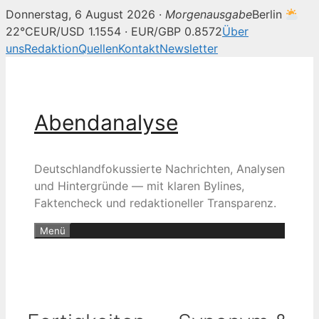
Donnerstag, 6 August 2026 ·
Morgenausgabe
Berlin
22°C
EUR/USD 1.1554 · EUR/GBP 0.8572
Über
uns
Redaktion
Quellen
Kontakt
Newsletter
Zum
Inhalt
springen
Abendanalyse
Deutschlandfokussierte Nachrichten, Analysen
und Hintergründe — mit klaren Bylines,
Faktencheck und redaktioneller Transparenz.
Menü