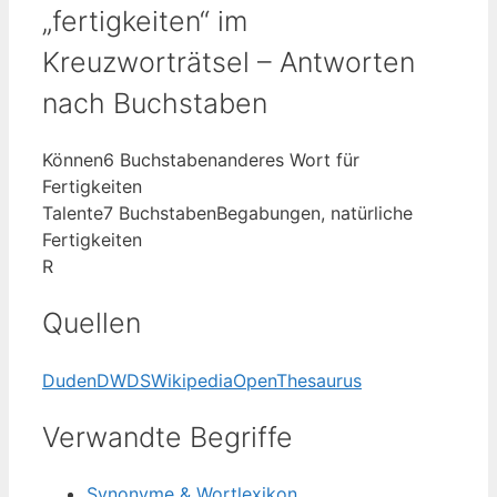
„fertigkeiten“ im
Kreuzworträtsel – Antworten
nach Buchstaben
Können
6 Buchstaben
anderes Wort für
Fertigkeiten
Talente
7 Buchstaben
Begabungen, natürliche
Fertigkeiten
R
Quellen
Duden
DWDS
Wikipedia
OpenThesaurus
Verwandte Begriffe
Synonyme & Wortlexikon