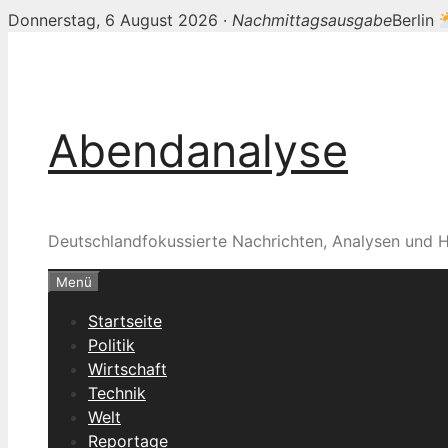
Donnerstag, 6 August 2026 ·
Nachmittagsausgabe
Berlin
Zum
Inhalt
springen
Abendanalyse
Deutschlandfokussierte Nachrichten, Analysen und H
Menü
Startseite
Politik
Wirtschaft
Technik
Welt
Reportage