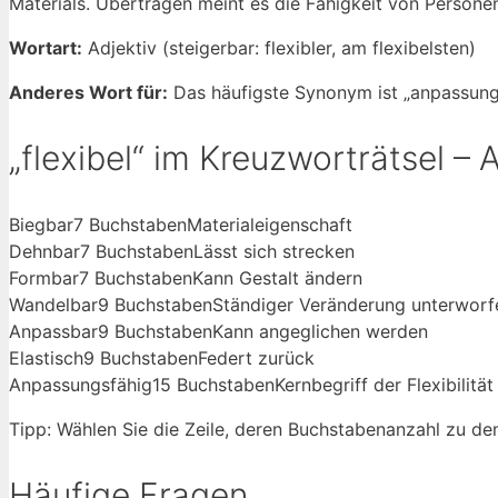
Materials. Übertragen meint es die Fähigkeit von Person
Wortart:
Adjektiv (steigerbar: flexibler, am flexibelsten)
Anderes Wort für:
Das häufigste Synonym ist „anpassungsf
„flexibel“ im Kreuzworträtsel 
Biegbar
7 Buchstaben
Materialeigenschaft
Dehnbar
7 Buchstaben
Lässt sich strecken
Formbar
7 Buchstaben
Kann Gestalt ändern
Wandelbar
9 Buchstaben
Ständiger Veränderung unterworf
Anpassbar
9 Buchstaben
Kann angeglichen werden
Elastisch
9 Buchstaben
Federt zurück
Anpassungsfähig
15 Buchstaben
Kernbegriff der Flexibilität
Tipp: Wählen Sie die Zeile, deren Buchstabenanzahl zu de
Häufige Fragen