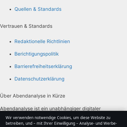
Quellen & Standards
Vertrauen & Standards
Redaktionelle Richtlinien
Berichtigungspolitik
Barrierefreiheitserklärung
Datenschutzerklärung
Über Abendanalyse in Kürze
Abendanalyse ist ein unabhängiger digitaler
Nachrichtenanbieter mit Fokus auf Politik, Wirtschaft,
Wir verwenden notwendige Cookies, um diese Website zu
Technik und Gesellschaft in Deutschland. Jeder Artikel
betreiben, und – mit Ihrer Einwilligung – Analyse- und Werbe-