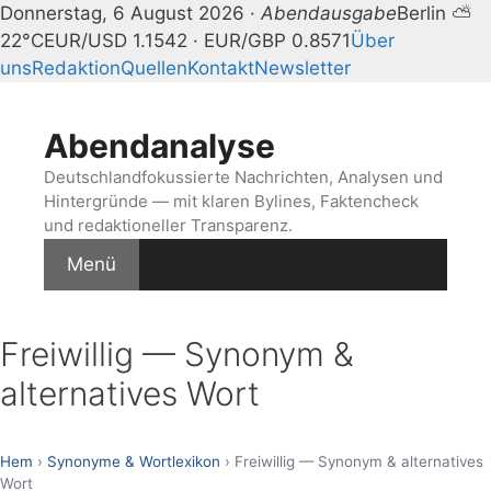
Donnerstag, 6 August 2026 ·
Abendausgabe
Berlin ⛅
22°C
EUR/USD 1.1542 · EUR/GBP 0.8571
Über
uns
Redaktion
Quellen
Kontakt
Newsletter
Zum
Inhalt
Abendanalyse
springen
Deutschlandfokussierte Nachrichten, Analysen und
Hintergründe — mit klaren Bylines, Faktencheck
und redaktioneller Transparenz.
Menü
Freiwillig — Synonym &
alternatives Wort
Hem
›
Synonyme & Wortlexikon
› Freiwillig — Synonym & alternatives
Wort