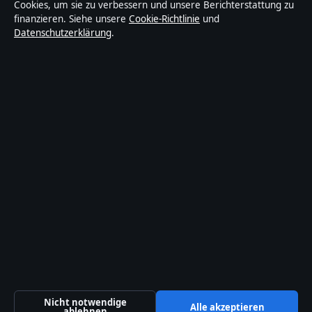
Cookies, um sie zu verbessern und unsere Berichterstattung zu
trägt eine Byline, wird von einem Redakteur geprüft
finanzieren. Siehe unsere
Cookie-Richtlinie
und
und vor der Veröffentlichung faktengecheckt.
Datenschutzerklärung
.
Die Inhalte dienen ausschließlich der allgemeinen
Information. Allgemeine Anfragen:
info@abendanalyse.de
. Berichtigungen:
corrections@abendanalyse.de
.
Herausgeber:
Abendanalyse Media Ltd., Valletta ·
Verantwortlicher Herausgeber:
Matthias Kaiser,
Chefredakteur · Malta Business Registry C 92009
© 2026 Abendanalyse · Abendanalyse Media Ltd. ·
So prüfen wir unsere Berichterstattung
·
WorldRSS
Nicht notwendige
Alle akzeptieren
ablehnen