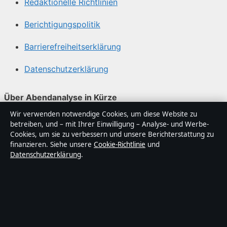
Redaktionelle Richtlinien
Berichtigungspolitik
Barrierefreiheitserklärung
Datenschutzerklärung
Über Abendanalyse in Kürze
Wir verwenden notwendige Cookies, um diese Website zu
Abendanalyse ist ein unabhängiger digitaler
betreiben, und – mit Ihrer Einwilligung – Analyse- und Werbe-
Nachrichtenanbieter mit Fokus auf Politik, Wirtschaft,
Cookies, um sie zu verbessern und unsere Berichterstattung zu
Technik und Gesellschaft in Deutschland. Jeder Artikel
finanzieren. Siehe unsere
Cookie-Richtlinie
und
Datenschutzerklärung
.
trägt eine Byline, wird von einem Redakteur geprüft und
vor der Veröffentlichung faktengecheckt.
Die Inhalte dienen ausschließlich der allgemeinen
Information. Allgemeine Anfragen:
info@abendanalyse.de
. Berichtigungen: