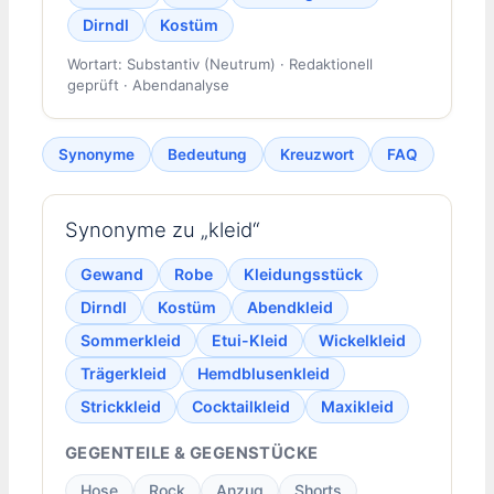
Dirndl
Kostüm
Wortart: Substantiv (Neutrum) · Redaktionell
geprüft · Abendanalyse
Synonyme
Bedeutung
Kreuzwort
FAQ
Synonyme zu „kleid“
Gewand
Robe
Kleidungsstück
Dirndl
Kostüm
Abendkleid
Sommerkleid
Etui-Kleid
Wickelkleid
Trägerkleid
Hemdblusenkleid
Strickkleid
Cocktailkleid
Maxikleid
GEGENTEILE & GEGENSTÜCKE
Hose
Rock
Anzug
Shorts