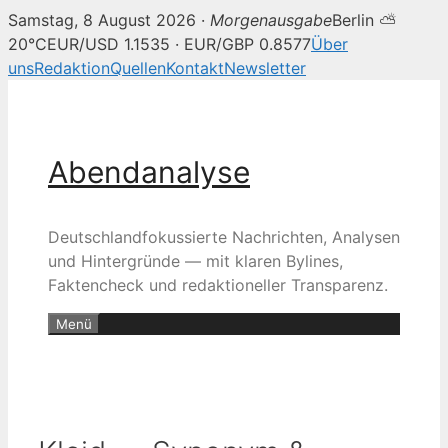
Samstag, 8 August 2026 ·
Morgenausgabe
Berlin ⛅
20°C
EUR/USD 1.1535 · EUR/GBP 0.8577
Über
uns
Redaktion
Quellen
Kontakt
Newsletter
Zum
Inhalt
springen
Abendanalyse
Deutschlandfokussierte Nachrichten, Analysen
und Hintergründe — mit klaren Bylines,
Faktencheck und redaktioneller Transparenz.
Menü