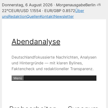
Donnerstag, 6 August 2026 ·
Morgenausgabe
Berlin ⛅
22°C
EUR/USD 1.1554 · EUR/GBP 0.8572
Über
uns
Redaktion
Quellen
Kontakt
Newsletter
Zum
Inhalt
springen
Abendanalyse
Deutschlandfokussierte Nachrichten, Analysen
und Hintergründe — mit klaren Bylines,
Faktencheck und redaktioneller Transparenz.
Menü