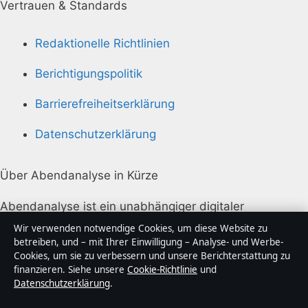
Vertrauen & Standards
Redaktionelle Richtlinien
Berichtigungspolitik
Barrierefreiheitserklärung
Datenschutzerklärung
Über Abendanalyse in Kürze
Abendanalyse ist ein unabhängiger digitaler
Nachrichtenanbieter mit Fokus auf Politik, Wirtschaft,
Wir verwenden notwendige Cookies, um diese Website zu
Technik und Gesellschaft in Deutschland. Jeder Artikel
betreiben, und – mit Ihrer Einwilligung – Analyse- und Werbe-
Cookies, um sie zu verbessern und unsere Berichterstattung zu
trägt eine Byline, wird von einem Redakteur geprüft
finanzieren. Siehe unsere
Cookie-Richtlinie
und
und vor der Veröffentlichung faktengecheckt.
Datenschutzerklärung
.