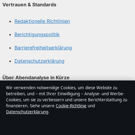
Vertrauen & Standards
Redaktionelle Richtlinien
Berichtigungspolitik
Barrierefreiheitserklärung
Datenschutzerklärung
Über Abendanalyse in Kürze
Wir verwenden notwendige Cookies, um diese Website zu
Abendanalyse ist ein unabhängiger digitaler
betreiben, und – mit Ihrer Einwilligung – Analyse- und Werbe-
Nachrichtenanbieter mit Fokus auf Politik, Wirtschaft,
Cookies, um sie zu verbessern und unsere Berichterstattung zu
Technik und Gesellschaft in Deutschland. Jeder Artikel
finanzieren. Siehe unsere
Cookie-Richtlinie
und
Datenschutzerklärung
.
trägt eine Byline, wird von einem Redakteur geprüft und
vor der Veröffentlichung faktengecheckt.
Die Inhalte dienen ausschließlich der allgemeinen