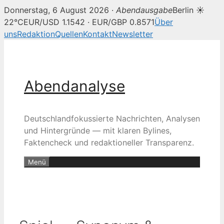
Donnerstag, 6 August 2026 ·
Abendausgabe
Berlin ☀
22°C
EUR/USD 1.1542 · EUR/GBP 0.8571
Über
uns
Redaktion
Quellen
Kontakt
Newsletter
Zum
Inhalt
springen
Abendanalyse
Deutschlandfokussierte Nachrichten, Analysen
und Hintergründe — mit klaren Bylines,
Faktencheck und redaktioneller Transparenz.
Menü