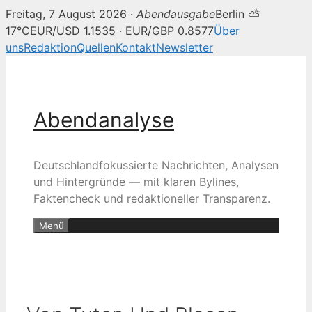
Freitag, 7 August 2026 ·
Abendausgabe
Berlin ⛅
17°C
EUR/USD 1.1535 · EUR/GBP 0.8577
Über
uns
Redaktion
Quellen
Kontakt
Newsletter
Zum
Inhalt
springen
Abendanalyse
Deutschlandfokussierte Nachrichten, Analysen
und Hintergründe — mit klaren Bylines,
Faktencheck und redaktioneller Transparenz.
Menü