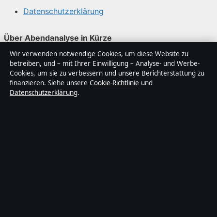
Datenschutzerklärung
Über Abendanalyse in Kürze
Wir verwenden notwendige Cookies, um diese Website zu
Abendanalyse ist ein unabhängiger digitaler
betreiben, und – mit Ihrer Einwilligung – Analyse- und Werbe-
Nachrichtenanbieter mit Fokus auf Politik, Wirtschaft,
Cookies, um sie zu verbessern und unsere Berichterstattung zu
Technik und Gesellschaft in Deutschland. Jeder Artikel
finanzieren. Siehe unsere
Cookie-Richtlinie
und
Datenschutzerklärung
.
trägt eine Byline, wird von einem Redakteur geprüft und
vor der Veröffentlichung faktengecheckt.
Die Inhalte dienen ausschließlich der allgemeinen
Information. Allgemeine Anfragen:
info@abendanalyse.de
. Berichtigungen:
corrections@abendanalyse.de
.
Herausgeber:
Abendanalyse Media Ltd., Valletta ·
Verantwortlicher Herausgeber:
Matthias Kaiser,