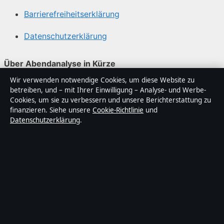
Barrierefreiheitserklärung
Datenschutzerklärung
Über Abendanalyse in Kürze
Wir verwenden notwendige Cookies, um diese Website zu
Abendanalyse ist ein unabhängiger digitaler
betreiben, und – mit Ihrer Einwilligung – Analyse- und Werbe-
Nachrichtenanbieter mit Fokus auf Politik, Wirtschaft,
Cookies, um sie zu verbessern und unsere Berichterstattung zu
Technik und Gesellschaft in Deutschland. Jeder Artikel
finanzieren. Siehe unsere
Cookie-Richtlinie
und
Datenschutzerklärung
.
trägt eine Byline, wird von einem Redakteur geprüft und
vor der Veröffentlichung faktengecheckt.
Die Inhalte dienen ausschließlich der allgemeinen
Information. Allgemeine Anfragen:
info@abendanalyse.de
. Berichtigungen:
corrections@abendanalyse.de
.