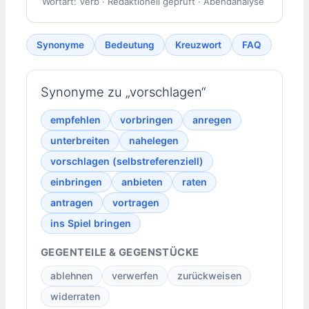
Wortart: Verb · Redaktionell geprüft · Abendanalyse
Synonyme
Bedeutung
Kreuzwort
FAQ
Synonyme zu „vorschlagen“
empfehlen
vorbringen
anregen
unterbreiten
nahelegen
vorschlagen (selbstreferenziell)
einbringen
anbieten
raten
antragen
vortragen
ins Spiel bringen
GEGENTEILE & GEGENSTÜCKE
ablehnen
verwerfen
zurückweisen
widerraten