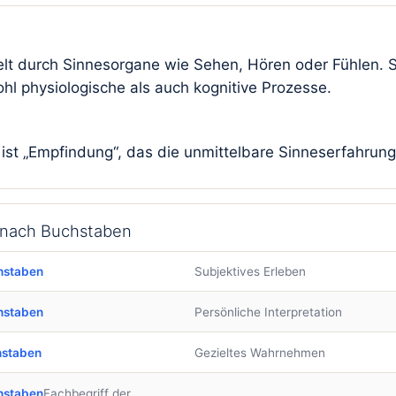
t durch Sinnesorgane wie Sehen, Hören oder Fühlen. S
hl physiologische als auch kognitive Prozesse.
st „Empfindung“, das die unmittelbare Sinneserfahrung
 nach Buchstaben
hstaben
Subjektives Erleben
hstaben
Persönliche Interpretation
hstaben
Gezieltes Wahrnehmen
hstaben
Fachbegriff der