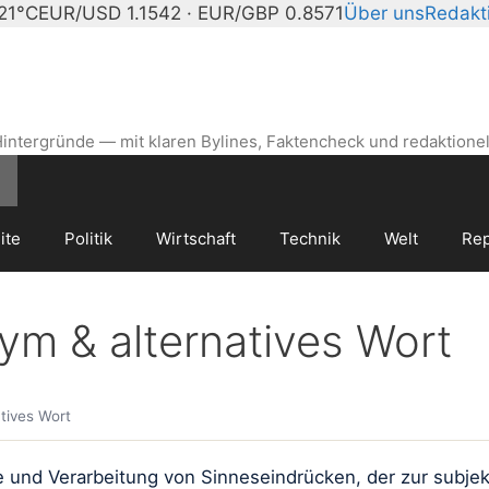
 21°C
EUR/USD 1.1542 · EUR/GBP 0.8571
Über uns
Redakt
intergründe — mit klaren Bylines, Faktencheck und redaktionel
ite
Politik
Wirtschaft
Technik
Welt
Rep
 & alternatives Wort
ives Wort
d Verarbeitung von Sinneseindrücken, der zur subjekti