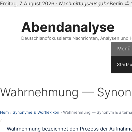
Freitag, 7 August 2026 ·
Nachmittagsausgabe
Berlin ⛅
Zum
Inhalt
Abendanalyse
springen
Deutschlandfokussierte Nachrichten, Analysen und H
Menü
Startse
Wahrnehmung — Synonym
Hem
›
Synonyme & Wortlexikon
› Wahrnehmung — Synonym & alternat
Wahrnehmung bezeichnet den Prozess der Aufnahme un