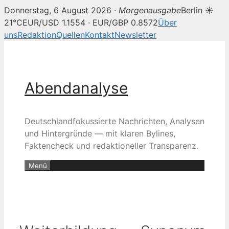
Donnerstag, 6 August 2026 ·
Morgenausgabe
Berlin ☀
21°C
EUR/USD 1.1554 · EUR/GBP 0.8572
Über
uns
Redaktion
Quellen
Kontakt
Newsletter
Zum
Inhalt
springen
Abendanalyse
Deutschlandfokussierte Nachrichten, Analysen
und Hintergründe — mit klaren Bylines,
Faktencheck und redaktioneller Transparenz.
Menü