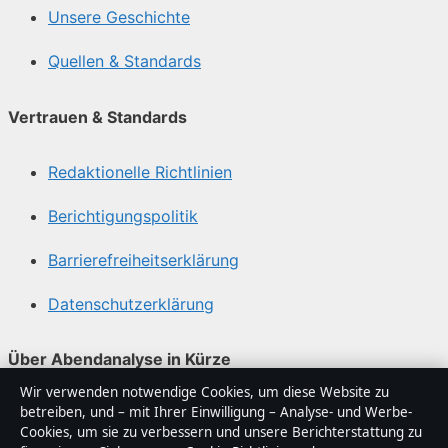
Unsere Geschichte
Quellen & Standards
Vertrauen & Standards
Redaktionelle Richtlinien
Berichtigungspolitik
Barrierefreiheitserklärung
Datenschutzerklärung
Über Abendanalyse in Kürze
Wir verwenden notwendige Cookies, um diese Website zu
Abendanalyse ist ein unabhängiger digitaler
betreiben, und – mit Ihrer Einwilligung – Analyse- und Werbe-
Nachrichtenanbieter mit Fokus auf Politik, Wirtschaft,
Cookies, um sie zu verbessern und unsere Berichterstattung zu