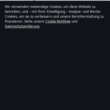
Wir verwenden notwendige Cookies, um diese Website zu
Abendanalyse ist ein unabhängiger digitaler
betreiben, und – mit Ihrer Einwilligung – Analyse- und Werbe-
Nachrichtenanbieter mit Fokus auf Politik, Wirtschaft,
Cookies, um sie zu verbessern und unsere Berichterstattung zu
Technik und Gesellschaft in Deutschland. Jeder Artikel
finanzieren. Siehe unsere
Cookie-Richtlinie
und
Datenschutzerklärung
.
trägt eine Byline, wird von einem Redakteur geprüft und
vor der Veröffentlichung faktengecheckt.
Die Inhalte dienen ausschließlich der allgemeinen
Information. Allgemeine Anfragen:
info@abendanalyse.de
. Berichtigungen:
corrections@abendanalyse.de
.
Herausgeber:
Abendanalyse Media Ltd., Valletta ·
Verantwortlicher Herausgeber:
Matthias Kaiser,
Chefredakteur · Malta Business Registry C 92009
© 2026 Abendanalyse · Abendanalyse Media Ltd. ·