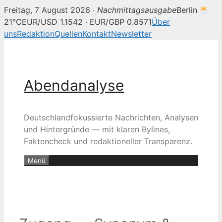
Freitag, 7 August 2026 ·
Nachmittagsausgabe
Berlin
21°C
EUR/USD 1.1542 · EUR/GBP 0.8571
Über
uns
Redaktion
Quellen
Kontakt
Newsletter
Zum
Inhalt
springen
Abendanalyse
Deutschlandfokussierte Nachrichten, Analysen
und Hintergründe — mit klaren Bylines,
Faktencheck und redaktioneller Transparenz.
Menü