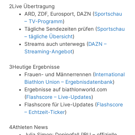
2
Live Übertragung
ARD, ZDF, Eurosport, DAZN (
Sportschau
– TV-Programm
)
Tägliche Sendezeiten prüfen (
Sportschau
– tägliche Übersicht
)
Streams auch unterwegs (
DAZN –
Streaming-Angebot
)
3
Heutige Ergebnisse
Frauen- und Männerrennen (
International
Biathlon Union – Ergebnisdatenbank
)
Ergebnisse auf biathlonworld.com
(
Flashscore – Live-Updates
)
Flashscore für Live-Updates (
Flashscore
– Echtzeit-Ticker
)
4
Athleten News
Julia Simon: Dopingfall (IBU – offizielle