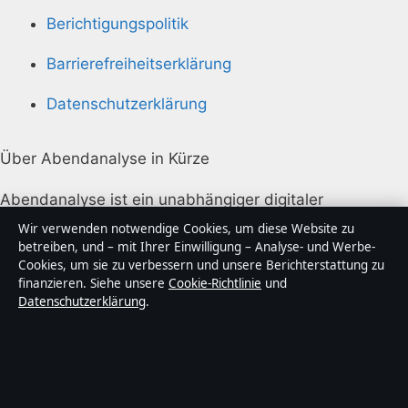
Berichtigungspolitik
Barrierefreiheitserklärung
Datenschutzerklärung
Über Abendanalyse in Kürze
Abendanalyse ist ein unabhängiger digitaler
Nachrichtenanbieter mit Fokus auf Politik, Wirtschaft,
Wir verwenden notwendige Cookies, um diese Website zu
Technik und Gesellschaft in Deutschland. Jeder Artikel
betreiben, und – mit Ihrer Einwilligung – Analyse- und Werbe-
Cookies, um sie zu verbessern und unsere Berichterstattung zu
trägt eine Byline, wird von einem Redakteur geprüft
finanzieren. Siehe unsere
Cookie-Richtlinie
und
und vor der Veröffentlichung faktengecheckt.
Datenschutzerklärung
.
Die Inhalte dienen ausschließlich der allgemeinen
Information. Allgemeine Anfragen:
info@abendanalyse.de
. Berichtigungen: