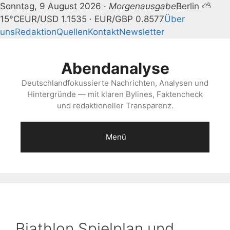
Sonntag, 9 August 2026 ·
Morgenausgabe
Berlin ⛅
15°C
EUR/USD 1.1535 · EUR/GBP 0.8577
Über
uns
Redaktion
Quellen
Kontakt
Newsletter
Zum
Inhalt
Abendanalyse
springen
Deutschlandfokussierte Nachrichten, Analysen und
Hintergründe — mit klaren Bylines, Faktencheck
und redaktioneller Transparenz.
Menü
Biathlon Spielplan und