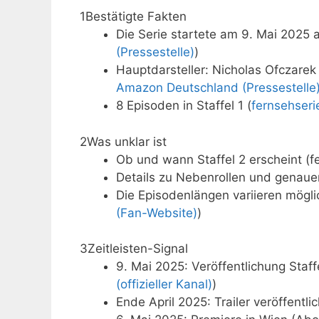
1
Bestätigte Fakten
Die Serie startete am 9. Mai 2025 
(Pressestelle)
)
Hauptdarsteller: Nicholas Ofczare
Amazon Deutschland (Pressestelle
8 Episoden in Staffel 1 (
fernsehser
2
Was unklar ist
Ob und wann Staffel 2 erscheint (f
Details zu Nebenrollen und genaue
Die Episodenlängen variieren mögl
(Fan-Website)
)
3
Zeitleisten-Signal
9. Mai 2025: Veröffentlichung Staf
(offizieller Kanal)
)
Ende April 2025: Trailer veröffentlic