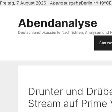
Freitag, 7 August 2026 ·
Abendausgabe
Berlin ⛅ 19°C
E
Zum
Inhalt
Abendanalyse
springen
Deutschlandfokussierte Nachrichten, Analysen und H
Startse
Drunter und Drüber
Stream auf Prime