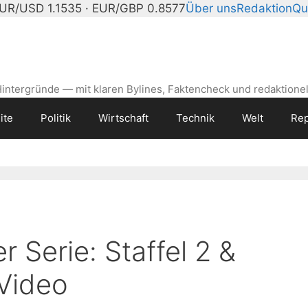
UR/USD 1.1535 · EUR/GBP 0.8577
Über uns
Redaktion
Qu
intergründe — mit klaren Bylines, Faktencheck und redaktionel
ite
Politik
Wirtschaft
Technik
Welt
Rep
 Serie: Staffel 2 &
 Video