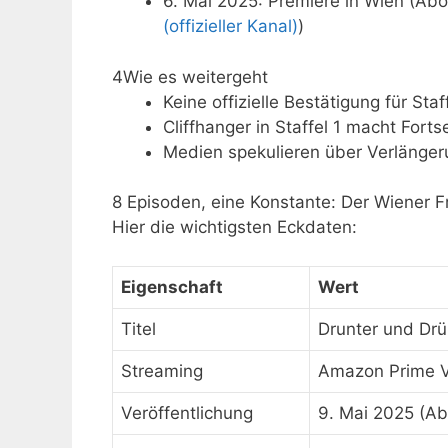
6. Mai 2025: Premiere in Wien (Ab
(offizieller Kanal)
)
4
Wie es weitergeht
Keine offizielle Bestätigung für Sta
Cliffhanger in Staffel 1 macht For
Medien spekulieren über Verlänge
8 Episoden, eine Konstante: Der Wiener F
Hier die wichtigsten Eckdaten:
Eigenschaft
Wert
Titel
Drunter und Drü
Streaming
Amazon Prime V
Veröffentlichung
9. Mai 2025 (A