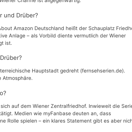
 Wiener Charme ist allgegenwärtig.
er und Drüber?
n About Amazon Deutschland heißt der Schauplatz Friedh
ive Anlage – als Vorbild diente vermutlich der Wiener
t ist.
 Drüber?
terreichische Hauptstadt gedreht (fernsehserien.de).
ie Atmosphäre.
co?
sich auf dem Wiener Zentralfriedhof. Inwieweit die Seri
bestätigt. Medien wie myFanbase deuten an, dass
e Rolle spielen – ein klares Statement gibt es aber nich