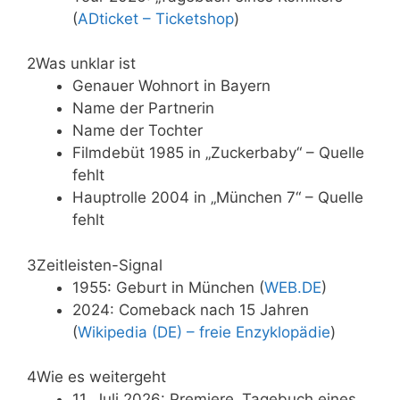
(
ADticket – Ticketshop
)
2
Was unklar ist
Genauer Wohnort in Bayern
Name der Partnerin
Name der Tochter
Filmdebüt 1985 in „Zuckerbaby“ – Quelle
fehlt
Hauptrolle 2004 in „München 7“ – Quelle
fehlt
3
Zeitleisten-Signal
1955: Geburt in München (
WEB.DE
)
2024: Comeback nach 15 Jahren
(
Wikipedia (DE) – freie Enzyklopädie
)
4
Wie es weitergeht
11. Juli 2026: Premiere „Tagebuch eines