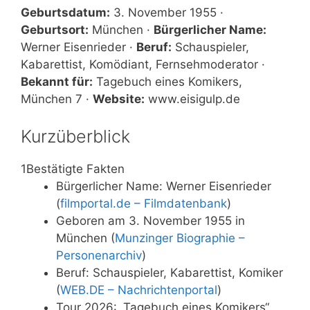
Geburtsdatum:
3. November 1955 ·
Geburtsort:
München ·
Bürgerlicher Name:
Werner Eisenrieder ·
Beruf:
Schauspieler,
Kabarettist, Komödiant, Fernsehmoderator ·
Bekannt für:
Tagebuch eines Komikers,
München 7 ·
Website:
www.eisigulp.de
Kurzüberblick
1
Bestätigte Fakten
Bürgerlicher Name: Werner Eisenrieder
(
filmportal.de – Filmdatenbank
)
Geboren am 3. November 1955 in
München (
Munzinger Biographie –
Personenarchiv
)
Beruf: Schauspieler, Kabarettist, Komiker
(
WEB.DE – Nachrichtenportal
)
Tour 2026: „Tagebuch eines Komikers“