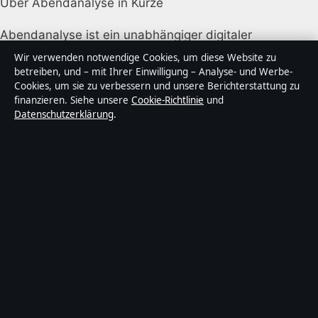
Über Abendanalyse in Kürze
Abendanalyse ist ein unabhängiger digitaler
Nachrichtenanbieter mit Fokus auf Politik, Wirtschaft,
Wir verwenden notwendige Cookies, um diese Website zu
Technik und Gesellschaft in Deutschland. Jeder Artikel
betreiben, und – mit Ihrer Einwilligung – Analyse- und Werbe-
Cookies, um sie zu verbessern und unsere Berichterstattung zu
trägt eine Byline, wird von einem Redakteur geprüft
finanzieren. Siehe unsere
Cookie-Richtlinie
und
und vor der Veröffentlichung faktengecheckt.
Datenschutzerklärung
.
Die Inhalte dienen ausschließlich der allgemeinen
Information. Allgemeine Anfragen:
info@abendanalyse.de
. Berichtigungen:
corrections@abendanalyse.de
.
Herausgeber:
Abendanalyse Media Ltd., Valletta ·
Verantwortlicher Herausgeber:
Matthias Kaiser,
Chefredakteur · Malta Business Registry C 92009