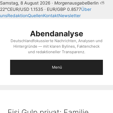
Samstag, 8 August 2026 ·
Morgenausgabe
Berlin ⛅
22°C
EUR/USD 1.1535 · EUR/GBP 0.8577
Über
uns
Redaktion
Quellen
Kontakt
Newsletter
Zum
Inhalt
Abendanalyse
springen
Deutschlandfokussierte Nachrichten, Analysen und
Hintergründe — mit klaren Bylines, Faktencheck
und redaktioneller Transparenz.
Menü
Eisi Gulp privat: Familie,