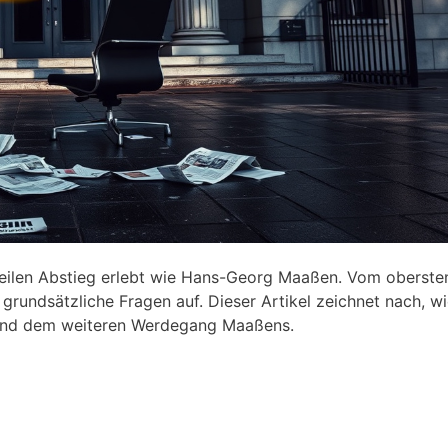
teilen Abstieg erlebt wie Hans-Georg Maaßen. Vom oberst
grundsätzliche Fragen auf. Dieser Artikel zeichnet nach, wi
g und dem weiteren Werdegang Maaßens.