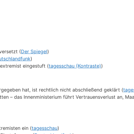
ersetzt (
Der Spiegel
)
utschlandfunk
)
xtremist eingestuft (
tagesschau (Kontraste)
)
geben hat, ist rechtlich nicht abschließend geklärt (
tage
tten – das Innenministerium führt Vertrauensverlust an, Ma
remisten ein (
tagesschau
)