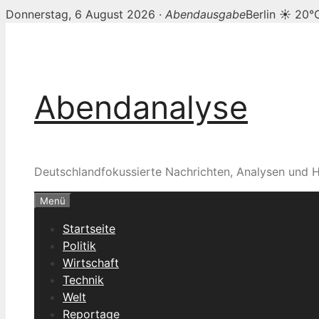
Donnerstag, 6 August 2026 ·
Abendausgabe
Berlin ☀ 20°
Zum
Inhalt
springen
Abendanalyse
Deutschlandfokussierte Nachrichten, Analysen und H
Menü
Startseite
Politik
Wirtschaft
Technik
Welt
Reportage