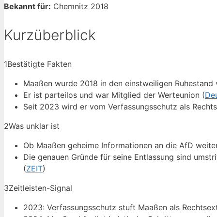
Bekannt für:
Chemnitz 2018
Kurzüberblick
1
Bestätigte Fakten
Maaßen wurde 2018 in den einstweiligen Ruhestand v
Er ist parteilos und war Mitglied der Werteunion (
De
Seit 2023 wird er vom Verfassungsschutz als Rechtse
2
Was unklar ist
Ob Maaßen geheime Informationen an die AfD weiterge
Die genauen Gründe für seine Entlassung sind umstri
(
ZEIT
)
3
Zeitleisten-Signal
2023: Verfassungsschutz stuft Maaßen als Rechtsext