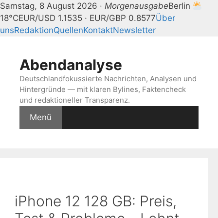
Samstag, 8 August 2026 ·
Morgenausgabe
Berlin
18°C
EUR/USD 1.1535 · EUR/GBP 0.8577
Über
uns
Redaktion
Quellen
Kontakt
Newsletter
Zum
Inhalt
Abendanalyse
springen
Deutschlandfokussierte Nachrichten, Analysen und
Hintergründe — mit klaren Bylines, Faktencheck
und redaktioneller Transparenz.
Menü
iPhone 12 128 GB: Preis,