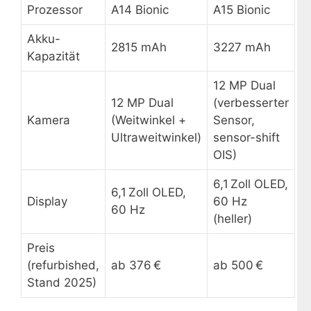
Prozessor
A14 Bionic
A15 Bionic
Akku-
2815 mAh
3227 mAh
Kapazität
12 MP Dual
12 MP Dual
(verbesserter
Kamera
(Weitwinkel +
Sensor,
Ultraweitwinkel)
sensor-shift
OIS)
6,1 Zoll OLED,
6,1 Zoll OLED,
Display
60 Hz
60 Hz
(heller)
Preis
(refurbished,
ab 376 €
ab 500 €
Stand 2025)