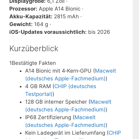
Displaygröße:
6,1 Zoll ·
Prozessor:
Apple A14 Bionic ·
Akku-Kapazität:
2815 mAh ·
Gewicht:
164 g ·
iOS-Updates voraussichtlich:
bis 2026
Kurzüberblick
1
Bestätigte Fakten
A14 Bionic mit 4‑Kern‑GPU (
Macwelt
(deutsches Apple-Fachmedium)
)
4 GB RAM (
CHIP (deutsches
Testportal)
)
128 GB interner Speicher (
Macwelt
(deutsches Apple-Fachmedium)
)
IP68 Zertifizierung (
Macwelt
(deutsches Apple-Fachmedium)
)
Kein Ladegerät im Lieferumfang (
CHIP