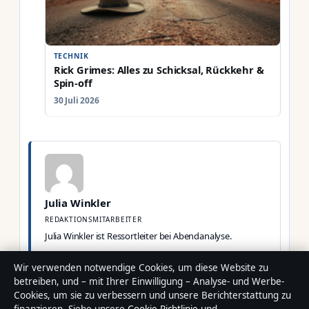
TECHNIK
Rick Grimes: Alles zu Schicksal, Rückkehr &
Spin-off
30 Juli 2026
Julia Winkler
REDAKTIONSMITARBEITER
Julia Winkler ist Ressortleiter bei Abendanalyse.
KATEGORIEN
TECHNIK
Wir verwenden notwendige Cookies, um diese Website zu
DEEPL DEUTSCH-ENGLISCH: ÜBERSETZUNG, VERGLEICH &
betreiben, und – mit Ihrer Einwilligung – Analyse- und Werbe-
TIPPS
Cookies, um sie zu verbessern und unsere Berichterstattung zu
IPHONE 12 128 GB: PREIS, TEST & PROBLEME – LOHNT