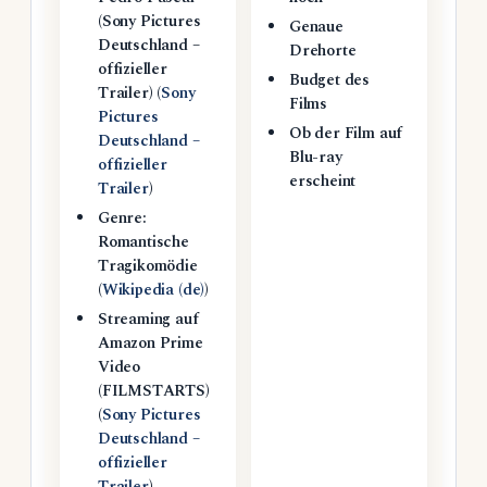
(Sony Pictures
Genaue
Deutschland –
Drehorte
offizieller
Budget des
Trailer) (
Sony
Films
Pictures
Ob der Film auf
Deutschland –
Blu-ray
offizieller
erscheint
Trailer
)
Genre:
Romantische
Tragikomödie
(
Wikipedia (de)
)
Streaming auf
Amazon Prime
Video
(FILMSTARTS)
(
Sony Pictures
Deutschland –
offizieller
Trailer
)