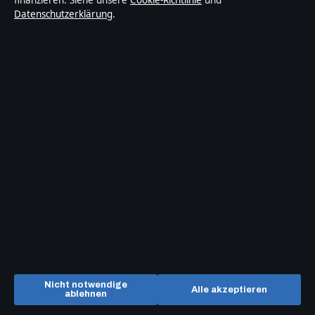
finanzieren. Siehe unsere
Cookie-Richtlinie
und
SICH DER KAUF
Datenschutzerklärung
.
Suchen
Linda Hunt: Krankheit, Karriere, Partnerin und
Vermögen
Nicht notwendige
Alle akzeptieren
ablehnen
August 2, 2026