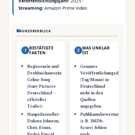
Veröffentlichungsjahr:
2025 ·
Streaming:
Amazon Prime Video
KURZÜBERBLICK
BESTÄTIGTE
WAS UNKLAR
1
2
FAKTEN
IST
Regisseurin und
Genaues
Drehbuchautorin:
Veröffentlichungsdatum
Celine Song
(Tag/Monat) in
(
Sony Pictures
Deutschland
Deutschland –
nicht in den
offizieller
Quellen
Trailer
)
angegeben
Hauptdarsteller:
Publikumsbewertungen
Dakota Johnson,
(z. B. IMDb-
Chris Evans,
Score) fehlen
Pedro Pascal
noch