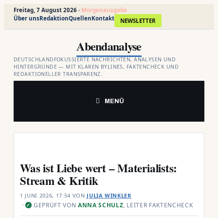
Freitag, 7 August 2026 ·
Morgenausgabe
Über uns
Redaktion
Quellen
Kontakt
NEWSLETTER
Zum
Abendanalyse
Inhalt
springen
DEUTSCHLANDFOKUSSIERTE NACHRICHTEN, ANALYSEN UND
HINTERGRÜNDE — MIT KLAREN BYLINES, FAKTENCHECK UND
REDAKTIONELLER TRANSPARENZ.
MENÜ
Was ist Liebe wert – Materialists:
Stream & Kritik
1 JUNI 2026, 17:54
VON
JULIA WINKLER
·
GEPRÜFT VON
ANNA SCHULZ
, LEITER FAKTENCHECK
✓