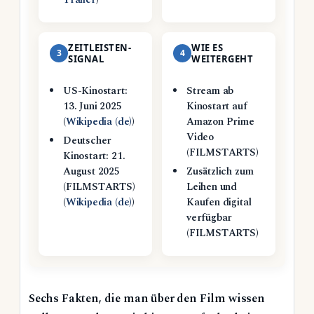
ZEITLEISTEN-
WIE ES
3
4
SIGNAL
WEITERGEHT
US-Kinostart:
Stream ab
13. Juni 2025
Kinostart auf
(
Wikipedia (de)
)
Amazon Prime
Video
Deutscher
(FILMSTARTS)
Kinostart: 21.
August 2025
Zusätzlich zum
(FILMSTARTS)
Leihen und
(
Wikipedia (de)
)
Kaufen digital
verfügbar
(FILMSTARTS)
Sechs Fakten, die man über den Film wissen