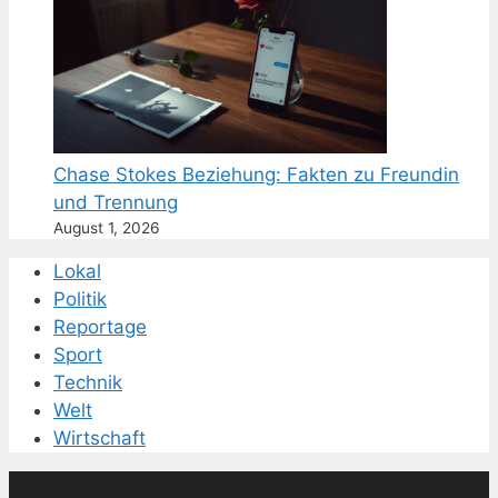
Chase Stokes Beziehung: Fakten zu Freundin
und Trennung
August 1, 2026
Lokal
Politik
Reportage
Sport
Technik
Welt
Wirtschaft