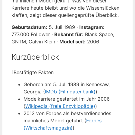
männlichen Model gekürt. Was von dieser
Karriere heute bleibt und wo die Wissenslücken
klaffen, zeigt dieser quellengeprüfte Überblick.
Geburtsdatum:
5. Juli 1989 ·
Instagram:
777.000 Follower ·
Bekannt für:
Blank Space,
GNTM, Calvin Klein ·
Model seit:
2006
Kurzüberblick
1
Bestätigte Fakten
Geboren am 5. Juli 1989 in Kennesaw,
Georgia (
IMDb (Filmdatenbank)
)
Modelkarriere gestartet im Jahr 2006
(
Wikipedia (freie Enzyklopädie)
)
2013 von Forbes als bestverdienendes
männliches Model geführt (
Forbes
(Wirtschaftsmagazin)
)