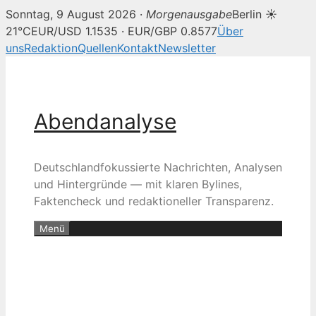
Sonntag, 9 August 2026 ·
Morgenausgabe
Berlin ☀
21°C
EUR/USD 1.1535 · EUR/GBP 0.8577
Über
uns
Redaktion
Quellen
Kontakt
Newsletter
Zum
Inhalt
springen
Abendanalyse
Deutschlandfokussierte Nachrichten, Analysen
und Hintergründe — mit klaren Bylines,
Faktencheck und redaktioneller Transparenz.
Menü