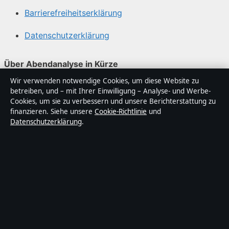
Barrierefreiheitserklärung
Datenschutzerklärung
Über Abendanalyse in Kürze
Wir verwenden notwendige Cookies, um diese Website zu
Abendanalyse ist ein unabhängiger digitaler
betreiben, und – mit Ihrer Einwilligung – Analyse- und Werbe-
Nachrichtenanbieter mit Fokus auf Politik, Wirtschaft,
Cookies, um sie zu verbessern und unsere Berichterstattung zu
Technik und Gesellschaft in Deutschland. Jeder Artikel
finanzieren. Siehe unsere
Cookie-Richtlinie
und
Datenschutzerklärung
.
trägt eine Byline, wird von einem Redakteur geprüft und
vor der Veröffentlichung faktengecheckt.
Die Inhalte dienen ausschließlich der allgemeinen
Information. Allgemeine Anfragen:
info@abendanalyse.de
. Berichtigungen:
corrections@abendanalyse.de
.