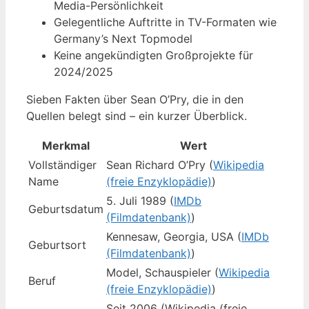
Media-Persönlichkeit
Gelegentliche Auftritte in TV-Formaten wie
Germany’s Next Topmodel
Keine angekündigten Großprojekte für
2024/2025
Sieben Fakten über Sean O’Pry, die in den
Quellen belegt sind – ein kurzer Überblick.
Merkmal
Wert
Vollständiger
Sean Richard O’Pry (
Wikipedia
Name
(freie Enzyklopädie)
)
5. Juli 1989
(
IMDb
Geburtsdatum
(Filmdatenbank)
)
Kennesaw, Georgia, USA (
IMDb
Geburtsort
(Filmdatenbank)
)
Model, Schauspieler (
Wikipedia
Beruf
(freie Enzyklopädie)
)
Seit 2006 (Wikipedia (freie