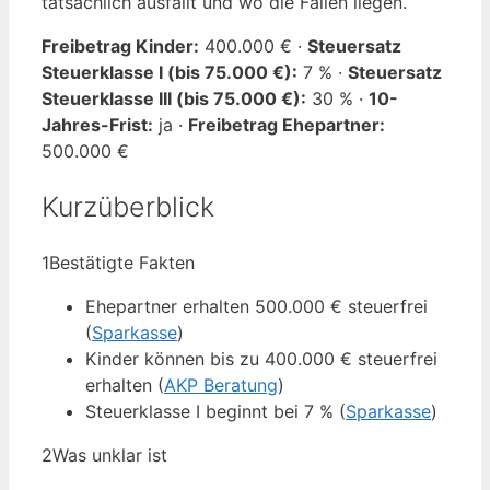
tatsächlich ausfällt und wo die Fallen liegen.
Freibetrag Kinder:
400.000 € ·
Steuersatz
Steuerklasse I (bis 75.000 €):
7 % ·
Steuersatz
Steuerklasse III (bis 75.000 €):
30 % ·
10-
Jahres-Frist:
ja ·
Freibetrag Ehepartner:
500.000 €
Kurzüberblick
1
Bestätigte Fakten
Ehepartner erhalten 500.000 € steuerfrei
(
Sparkasse
)
Kinder können bis zu 400.000 € steuerfrei
erhalten (
AKP Beratung
)
Steuerklasse I beginnt bei 7 % (
Sparkasse
)
2
Was unklar ist