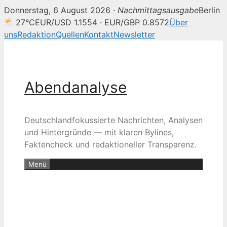
Donnerstag, 6 August 2026 ·
Nachmittagsausgabe
Berlin
27°C
EUR/USD 1.1554 · EUR/GBP 0.8572
Über
uns
Redaktion
Quellen
Kontakt
Newsletter
Zum
Inhalt
springen
Abendanalyse
Deutschlandfokussierte Nachrichten, Analysen
und Hintergründe — mit klaren Bylines,
Faktencheck und redaktioneller Transparenz.
Menü