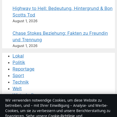
Highway to Hell: Bedeutung, Hintergrund & Bon
Scotts Tod
August 1, 2026
Chase Stokes Beziehung: Fakten zu Freundin
und Trennung
August 1, 2026
Lokal
Politik
Reportage
Sport
Technik
Welt
Wirtschaft
Wir verwenden notwendige Cookies, um diese Website zu
betreiben, und – mit Ihrer Einwilligung – Analyse- und Werbe-
Cookies, um sie zu verbessern und unsere Berichterstattung zu
© 2026 Abendanalyse
finanzieren. Siehe unsere
Cookie-Richtlinie
und