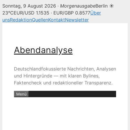
Sonntag, 9 August 2026 ·
Morgenausgabe
Berlin ☀
23°C
EUR/USD 1.1535 · EUR/GBP 0.8577
Über
uns
Redaktion
Quellen
Kontakt
Newsletter
Zum
Inhalt
springen
Abendanalyse
Deutschlandfokussierte Nachrichten, Analysen
und Hintergründe — mit klaren Bylines,
Faktencheck und redaktioneller Transparenz.
Menü