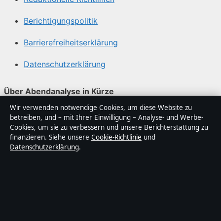
Berichtigungspolitik
Barrierefreiheitserklärung
Datenschutzerklärung
Über Abendanalyse in Kürze
Wir verwenden notwendige Cookies, um diese Website zu
Abendanalyse ist ein unabhängiger digitaler
betreiben, und – mit Ihrer Einwilligung – Analyse- und Werbe-
Nachrichtenanbieter mit Fokus auf Politik, Wirtschaft,
Cookies, um sie zu verbessern und unsere Berichterstattung zu
Technik und Gesellschaft in Deutschland. Jeder Artikel
finanzieren. Siehe unsere
Cookie-Richtlinie
und
Datenschutzerklärung
.
trägt eine Byline, wird von einem Redakteur geprüft und
vor der Veröffentlichung faktengecheckt.
Die Inhalte dienen ausschließlich der allgemeinen
Information. Allgemeine Anfragen:
info@abendanalyse.de
. Berichtigungen: