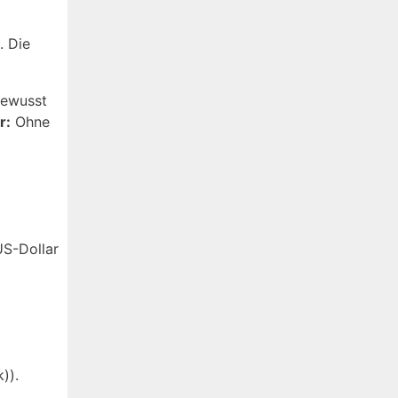
. Die
bewusst
r:
Ohne
US-Dollar
)).