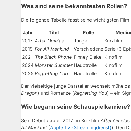
Was sind seine bekanntesten Rollen?
Die folgende Tabelle fasst seine wichtigsten Fil
Jahr
Titel
Rolle
Medi
2017
After Omelas
Junge
Kurzfilm
2019
For All Mankind
Verschiedene
Serie (3 Ep
2021
The Black Phone
Finney Blake
Kinofilm
2024
Monster Summer
Hauptrolle
Kinofilm
2025
Regretting You
Hauptrolle
Kinofilm
Der vielseitige junge Darsteller wechselt mühelos
Dragon
) und Romanze (
Regretting You
) – ein Sig
Wie begann seine Schauspielkarriere?
Sein Debüt gab er 2017 im Kurzfilm
After Omelas
All Mankind
(
Apple TV (Streamingdienst)
). Den D