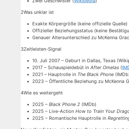
Zwei Geschwister (
Wikipedia
)
2
Was unklar ist
Exakte Körpergröße (keine offizielle Quelle)
Offizieller Beziehungsstatus (keine Bestätig
Genauer Altersunterschied zu McKenna Grac
3
Zeitleisten-Signal
10. Juli 2007 – Geburt in Dallas, Texas (Wiki
2017 – Schauspieldebüt in
After Omelas
(
IM
2021 – Hauptrolle in
The Black Phone
(IMDb
2023 – Öffentliche Beziehung zu McKenna G
4
Wie es weitergeht
2025 –
Black Phone 2
(IMDb)
2025 – Live-Action
How to Train Your Drag
2025 – Romantische Hauptrolle in
Regrettin