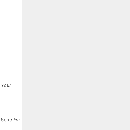
 Your
V‑Serie
For