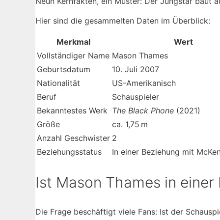
Neun Kernfakten, ein Muster: Der Jungstar baut a
Hier sind die gesammelten Daten im Überblick:
Merkmal
Wert
Vollständiger Name
Mason Thames
Geburtsdatum
10. Juli 2007
Nationalität
US-Amerikanisch
Beruf
Schauspieler
Bekanntestes Werk
The Black Phone
(2021)
Größe
ca. 1,75 m
Anzahl Geschwister
2
Beziehungsstatus
In einer Beziehung mit McKe
Ist Mason Thames in einer
Die Frage beschäftigt viele Fans: Ist der Schauspi