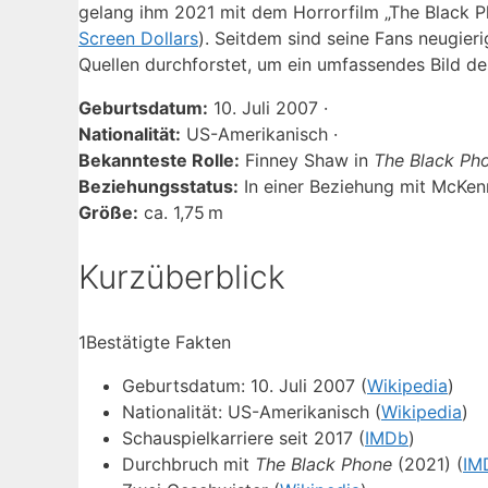
gelang ihm 2021 mit dem Horrorfilm „The Black Pho
Screen Dollars
). Seitdem sind seine Fans neugieri
Quellen durchforstet, um ein umfassendes Bild de
Geburtsdatum:
10. Juli 2007 ·
Nationalität:
US-Amerikanisch ·
Bekannteste Rolle:
Finney Shaw in
The Black Ph
Beziehungsstatus:
In einer Beziehung mit McKen
Größe:
ca. 1,75 m
Kurzüberblick
1
Bestätigte Fakten
Geburtsdatum: 10. Juli 2007 (
Wikipedia
)
Nationalität: US-Amerikanisch (
Wikipedia
)
Schauspielkarriere seit 2017 (
IMDb
)
Durchbruch mit
The Black Phone
(2021) (
IM