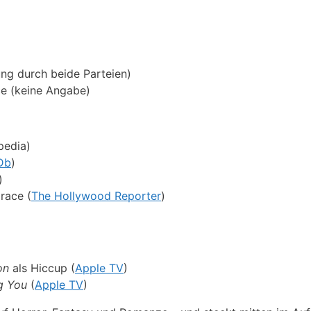
ung durch beide Parteien)
e (keine Angabe)
pedia)
Db
)
)
race (
The Hollywood Reporter
)
on
als Hiccup (
Apple TV
)
g You
(
Apple TV
)