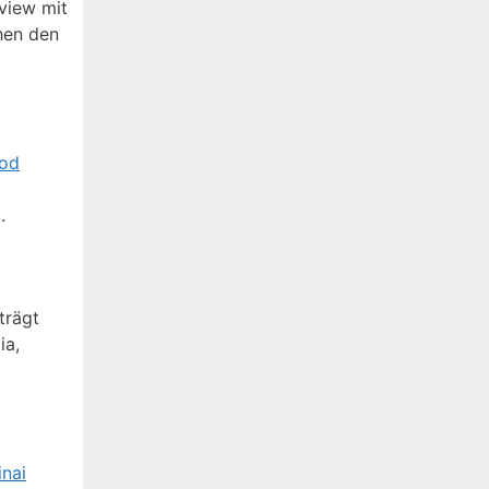
view mit
hen den
ood
.
trägt
ia,
nai