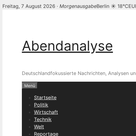
Freitag, 7 August 2026 ·
Morgenausgabe
Berlin ☀ 18°C
EU
Zum
Inhalt
springen
Abendanalyse
Deutschlandfokussierte Nachrichten, Analysen un
Menü
Startseite
Politik
Wirtschaft
Technik
Welt
Reportage