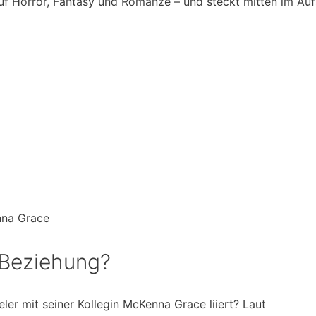
uf Horror, Fantasy und Romanze – und steckt mitten im Auf
nna Grace
 Beziehung?
eler mit seiner Kollegin McKenna Grace liiert? Laut