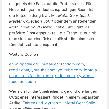
eingefleischte Fans auf die Probe stellen. Für
Neueinsteiger im deutschsprachigen Raum ist
die Entscheidung klar: Mit
Metal Gear Solid:
Master Collection Vol. 1
oder dem anstehenden
Metal Gear Solid Delta: Snake Eater
gibt es
perfekte Einstiegspunkte – die Frage ist nur, ob
man sich auf eine Reise einlässt, die mindestens
fünf Jahrzehnte umspannt.
Weitere Quellen
en.wikipedia.org
,
metalgear.fandom.com
,
reddit.com
,
youtube.com
,
youtube.com
,
lgbtqia-
characters.fandom.com
,
reddit.com
,
syfy.com
,
facebook.com
Wer sich für die Spielreihenfolge und die langen
Cutscenes interessiert, findet in einem separaten
Artikel
Fakten und Mythen zu Metal Gear Solid
eine ausführliche Analyse.