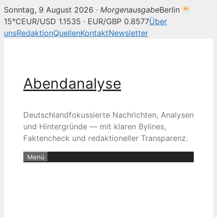
Sonntag, 9 August 2026 ·
Morgenausgabe
Berlin
15°C
EUR/USD 1.1535 · EUR/GBP 0.8577
Über
uns
Redaktion
Quellen
Kontakt
Newsletter
Zum
Inhalt
springen
Abendanalyse
Deutschlandfokussierte Nachrichten, Analysen
und Hintergründe — mit klaren Bylines,
Faktencheck und redaktioneller Transparenz.
Menü